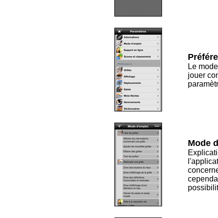
Préfére
Le mode 
jouer co
paramètre
Mode d
Explicat
l'applic
concerne
cependan
possibili