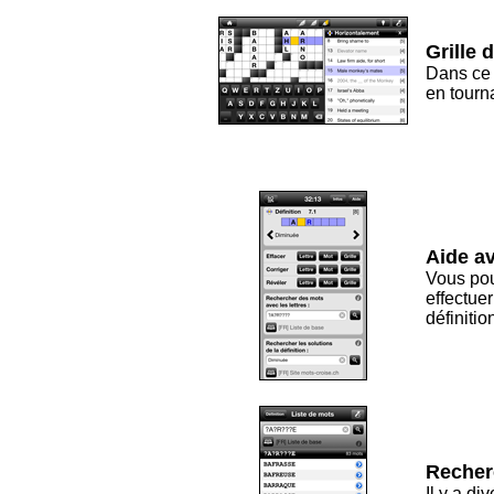
Grille
Dans ce s
en tourna
Aide av
Vous pouv
effectue
définitio
Recher
Il y a di