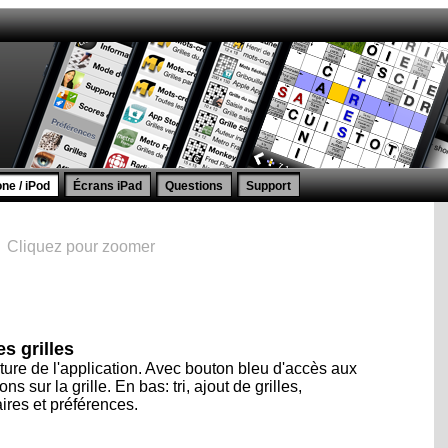
ne / iPod
Écrans iPad
Questions
Support
Cliquez pour zoomer
es grilles
rture de l'application. Avec bouton bleu d'accès aux
ons sur la grille. En bas: tri, ajout de grilles,
aires et préférences.