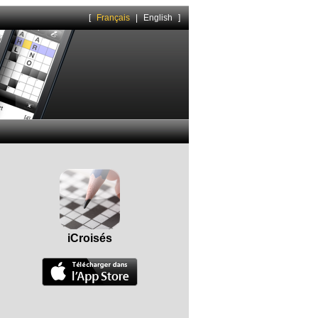
[
Français
|
English
]
iCroisés