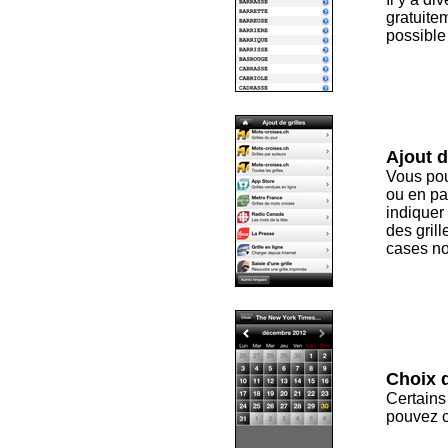
gratuitem
possible
Ajout d
Vous pouv
ou en pa
indiquer 
des gril
cases no
Choix d
Certains
pouvez ch